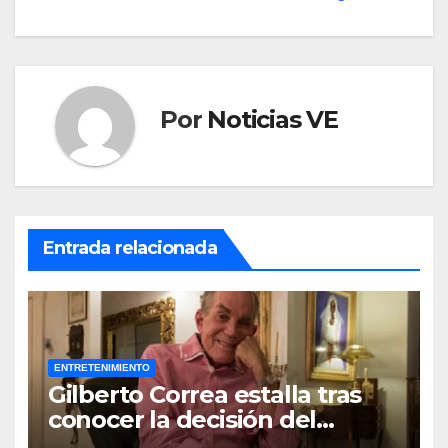
Por
Noticias VE
Entrada relacionada
ENTRETENIMIENTO
Gilberto Correa estalla tras
conocer la decisión del
tribunal en su caso