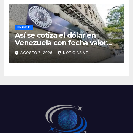
FINANZAS
Así se cotiza el dólar en
Venezuela con fecha valor
lunes 10 de agosto de 2026
AGOSTO 7, 2026
NOTICIAS VE