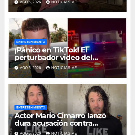
AGO 6, 2026
NOTICIAS VE
ENTRETENIMIENTO
¡Pánico en TikTok! El
perturbador video del
famoso influencer Perez
AGO 5, 2026
NOTICIAS VE
Hilton que obligó a sus fans a
pedir ayuda médica
ENTRETENIMIENTO
Actor Mario Cimarro lanzó
dura acusación contra
Telemundo y advirtió que lo
AGO 5, 2026
NOTICIAS VE