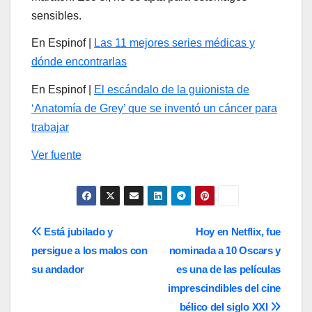
sensibles.
En Espinof |
Las 11 mejores series médicas y
dónde encontrarlas
En Espinof |
El escándalo de la guionista de
‘Anatomía de Grey’ que se inventó un cáncer para
trabajar
Ver fuente
Navegación
Está jubilado y
Hoy en Netflix, fue
persigue a los malos con
nominada a 10 Oscars y
de
su andador
es una de las películas
entradas
imprescindibles del cine
bélico del siglo XXI