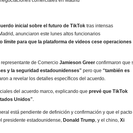
 negociaciones comerciales en Madrid
erdo inicial sobre el futuro de TikTok
tras intensas
adrid, anunciaron este lunes altos funcionarios
zo límite para que la plataforma de videos cese operaciones
l representante de Comercio
Jamieson Greer
confirmaron que 
eses y la seguridad estadounidenses”
pero que
“también es
ron a revelar los detalles específicos del acuerdo.
uciales del acuerdo marco, explicando que
prevé que TikTok
stados Unidos”
.
eral está pendiente de definición y confirmación y que el pacto
 el presidente estadounidense,
Donald Trump
, y el chino,
Xi