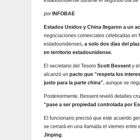
estadounidense durante el segundo día de
por
INFOBAE
Estados Unidos y China llegaron a un acu
negociaciones comerciales celebradas en M
estadounidenses,
a solo dos días del pla
en territorio estadounidense.
El secretario del Tesoro
Scott Bessent
y e
alcanzó un
pacto que “respeta los inter
justo para la parte china”
, aunque se nega
Posteriormente, Bessent reveló detalles cr
“pase a ser propiedad controlada por E
El funcionario precisó que este acuerdo gen
se cerrará en una llamada el viernes entre
Jinping
.