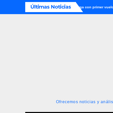
Saltar
Últimas Noticias
reanuda sus operaciones de carga con primer vuelo desde Panam
al
contenido
Ofrecemos noticias y anális