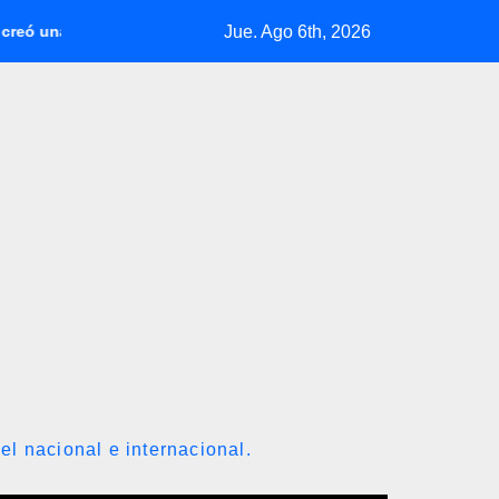
Jue. Ago 6th, 2026
lita para niños damnificados en La Guaira
El mayor desafío
el nacional e internacional.