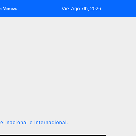
Vie. Ago 7th, 2026
Inicia diálogo nacional con exdiputados opositores de la AN 
el nacional e internacional.