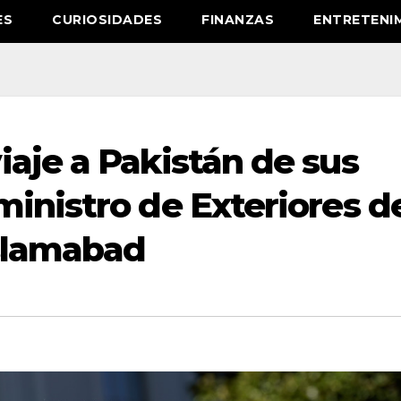
ES
CURIOSIDADES
FINANZAS
ENTRETENI
aje a Pakistán de sus
inistro de Exteriores d
slamabad