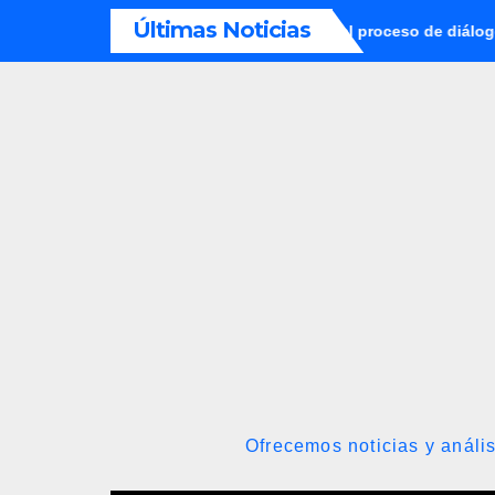
Saltar
Últimas Noticias
tablecieron metodología para el proceso de diálogo en Venezuela
al
contenido
Ofrecemos noticias y anális