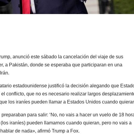
rump, anunció este sábado la cancelación del viaje de sus
r, a Pakistán, donde se esperaba que participaran en una
Irán.
tario estadounidense justificó la decisión alegando que Estad
el conflicto, que no es necesario realizar largos desplazamient
y que los iraníes pueden llamar a Estados Unidos cuando quiera
 preparaban para salir: ‘No, no vais a hacer un vuelo de 18 hor
os (los iraníes) pueden llamarnos cuando quieran, pero no vais a
 hablar de nada», afirmó Trump a Fox.