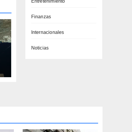
Entretenimiento
Finanzas
Internacionales
Noticias
a