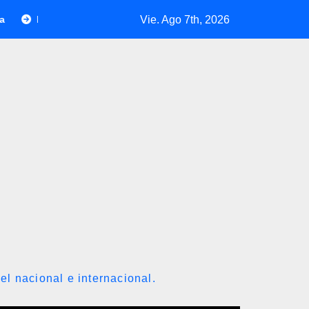
Vie. Ago 7th, 2026
diálogo nacional con exdiputados opositores de la AN de 2015
el nacional e internacional.