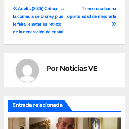
Navegación
Adults (2025) Crítica – a
Tienen una buena
la comedia de Disney plus
oportunidad de mejorarla
de
le falta rematar su retrato
entradas
de la generación de cristal
Por
Noticias VE
Entrada relacionada