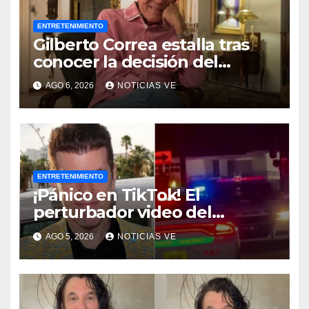
ENTRETENIMIENTO
Gilberto Correa estalla tras
conocer la decisión del
tribunal en su caso
AGO 6, 2026
NOTICIAS VE
ENTRETENIMIENTO
¡Pánico en TikTok! El
perturbador video del
famoso influencer Perez
AGO 5, 2026
NOTICIAS VE
Hilton que obligó a sus fans a
pedir ayuda médica