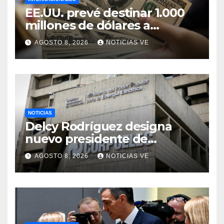
EE.UU. prevé destinar 1.000
millones de dólares a
Colombia para un paquete
AGOSTO 8, 2026
NOTICIAS VE
de seguridad
NOTICIAS
Delcy Rodríguez designa
nuevo presidente de
Corpoelec y nuevo
AGOSTO 8, 2026
NOTICIAS VE
viceministro de Servicios
Eléctricos