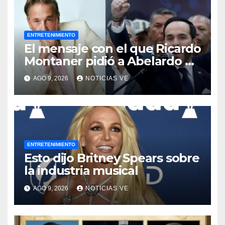
ENTRETENIMIENTO
El mensaje con el que Ricardo
Montaner pidió a Abelardo de
la Espriella ayudar a
AGO 9, 2026
NOTICIAS VE
Venezuela
ENTRETENIMIENTO
Esto dijo Britney Spears sobre
la industria musical
AGO 9, 2026
NOTICIAS VE