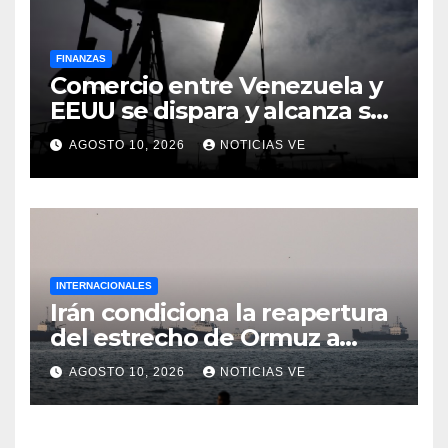
FINANZAS
Comercio entre Venezuela y
EEUU se dispara y alcanza su
mayor nivel para un primer
AGOSTO 10, 2026
NOTICIAS VE
semestre desde 2015
INTERNACIONALES
Irán condiciona la reapertura
del estrecho de Ormuz a
concesiones de EEUU
AGOSTO 10, 2026
NOTICIAS VE