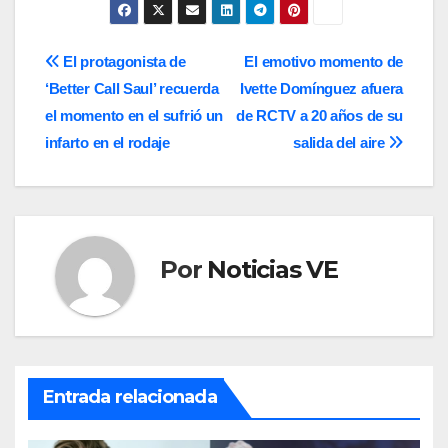
Navegación
El protagonista de
El emotivo momento de
‘Better Call Saul’ recuerda
Ivette Domínguez afuera
de
el momento en el sufrió un
de RCTV a 20 años de su
entradas
infarto en el rodaje
salida del aire
Por
Noticias VE
Entrada relacionada