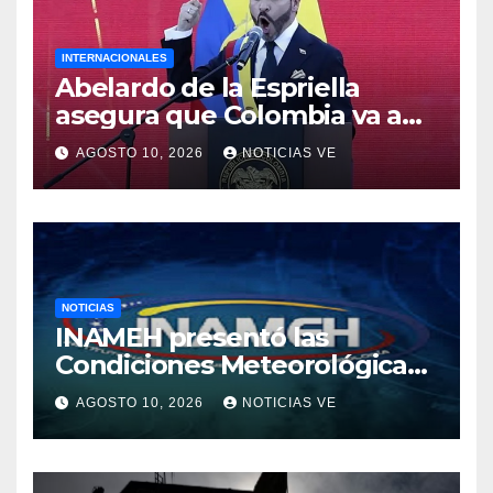
INTERNACIONALES
Abelardo de la Espriella
asegura que Colombia va a
apoyar la ‘democracia’ y la
AGOSTO 10, 2026
NOTICIAS VE
‘libertad’ en Venezuela
NOTICIAS
INAMEH presentó las
Condiciones Meteorológicas
para las próximas 24 horas,
AGOSTO 10, 2026
NOTICIAS VE
de este lunes 10 de agosto
2026