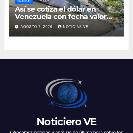
FINANZAS
Así se cotiza el dólar en
Venezuela con fecha valor
lunes 10 de agosto de 2026
AGOSTO 7, 2026
NOTICIAS VE
Noticiero VE
Ofrecemos noticias y análisis de última hora sobre los