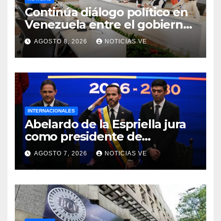
Continúa diálogo político en
Venezuela entre el gobierno
y la oposición
AGOSTO 8, 2026
NOTICIAS VE
INTERNACIONALES
Abelardo de la Espriella jura
como presidente de
Colombia para el periodo
AGOSTO 7, 2026
NOTICIAS VE
2026-2030