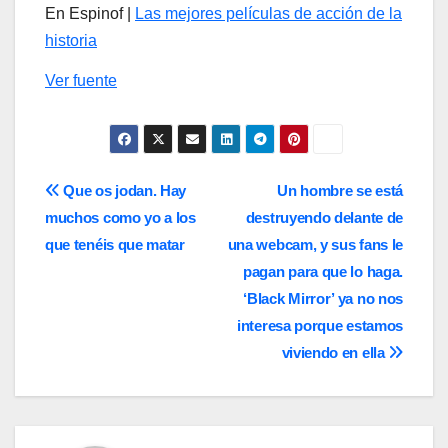
En Espinof |
Las mejores películas de acción de la
historia
Ver fuente
Navegación
Que os jodan. Hay
Un hombre se está
muchos como yo a los
destruyendo delante de
de
que tenéis que matar
una webcam, y sus fans le
entradas
pagan para que lo haga.
‘Black Mirror’ ya no nos
interesa porque estamos
viviendo en ella