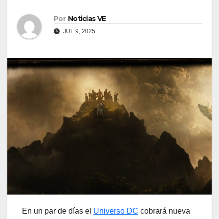
Por
Noticias VE
JUL 9, 2025
En un par de días el
Universo DC
cobrará nueva