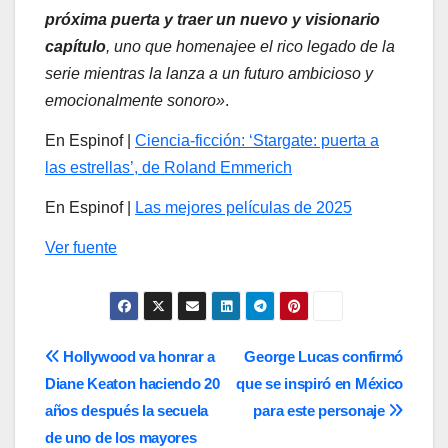
próxima puerta y traer un nuevo y visionario
capítulo
, uno que homenajee el rico legado de la
serie mientras la lanza a un futuro ambicioso y
emocionalmente sonoro»
.
En Espinof |
Ciencia-ficción: ‘Stargate: puerta a
las estrellas’, de Roland Emmerich
En Espinof |
Las mejores películas de 2025
Ver fuente
Navegación
Hollywood va honrar a
George Lucas confirmó
Diane Keaton haciendo 20
que se inspiró en México
de
años después la secuela
para este personaje
entradas
de uno de los mayores