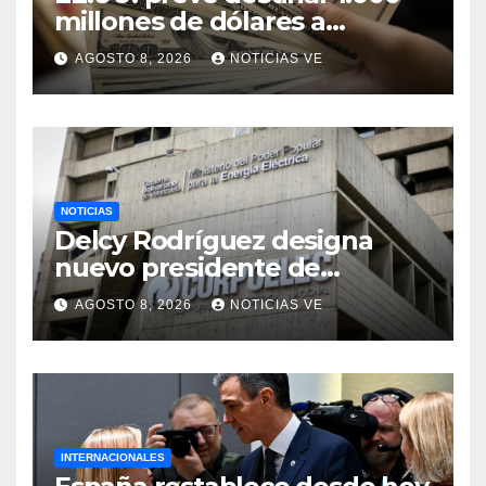
millones de dólares a
Colombia para un paquete
AGOSTO 8, 2026
NOTICIAS VE
de seguridad
NOTICIAS
Delcy Rodríguez designa
nuevo presidente de
Corpoelec y nuevo
AGOSTO 8, 2026
NOTICIAS VE
viceministro de Servicios
Eléctricos
INTERNACIONALES