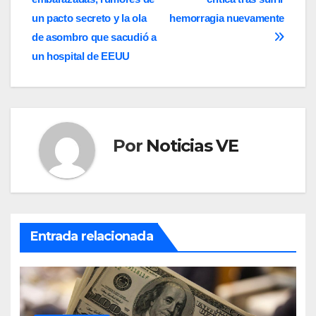
de
un pacto secreto y la ola
hemorragia nuevamente
entradas
de asombro que sacudió a
un hospital de EEUU
Por
Noticias VE
Entrada relacionada