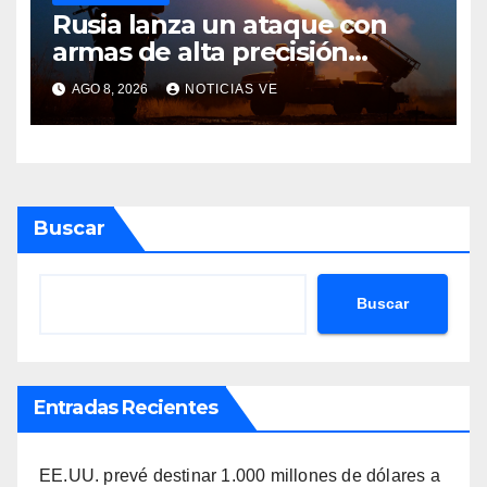
Rusia lanza un ataque con
armas de alta precisión
contra la industria militar en
AGO 8, 2026
NOTICIAS VE
Kiev
Buscar
Buscar
Entradas Recientes
EE.UU. prevé destinar 1.000 millones de dólares a