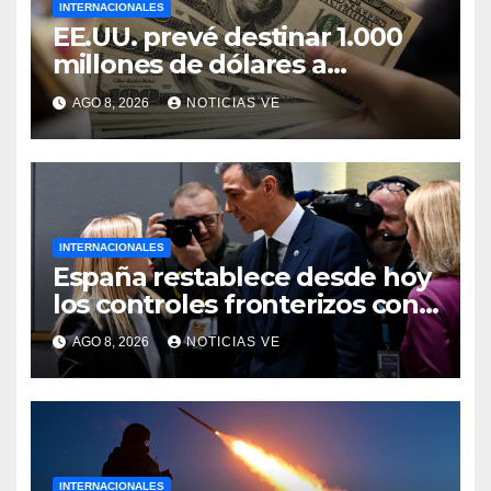
INTERNACIONALES
EE.UU. prevé destinar 1.000
millones de dólares a
Colombia para un paquete de
AGO 8, 2026
NOTICIAS VE
seguridad
INTERNACIONALES
España restablece desde hoy
los controles fronterizos con
Italia tras el rechazo de Roma
AGO 8, 2026
NOTICIAS VE
a retirar las restricciones
INTERNACIONALES