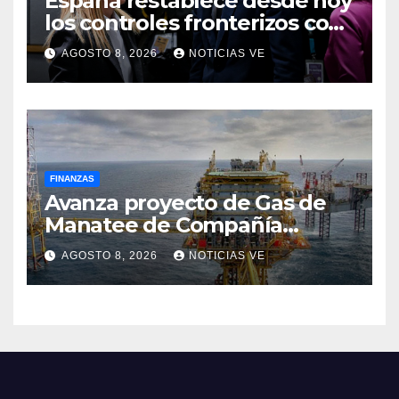
España restablece desde hoy
los controles fronterizos con
Italia tras el rechazo de Roma
AGOSTO 8, 2026
NOTICIAS VE
a retirar las restricciones
FINANZAS
Avanza proyecto de Gas de
Manatee de Compañía
Nacional de Gas de Trinidad y
AGOSTO 8, 2026
NOTICIAS VE
Tobago