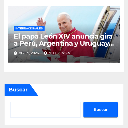
INTERNACIONALES
El papa León XIV anuncia gira
a Perú, Argentina y Uruguay
en noviembre
AGO 5, 2026
NOTICIAS VE
Buscar
Buscar