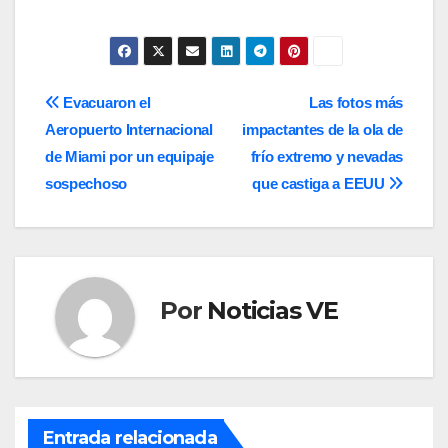
Navegación
Evacuaron el
Las fotos más
Aeropuerto Internacional
impactantes de la ola de
de
de Miami por un equipaje
frío extremo y nevadas
entradas
sospechoso
que castiga a EEUU
Por
Noticias VE
Entrada relacionada