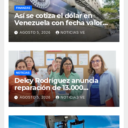
FINANZAS
Así se cotiza el dólar en
Venezuela con fecha valor
jueves 6 de agosto de 2026
AGOSTO 5, 2026
NOTICIAS VE
NOTICIAS
Delcy Rodríguez anuncia
reparación de 13.000
viviendas afectadas por los
AGOSTO 5, 2026
NOTICIAS VE
terremotos