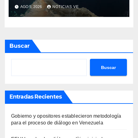
concretarse esta semana
AGO 5, 2026
NOTICIAS VE
Buscar
Buscar
Entradas Recientes
Gobierno y opositores establecieron metodología
para el proceso de diálogo en Venezuela