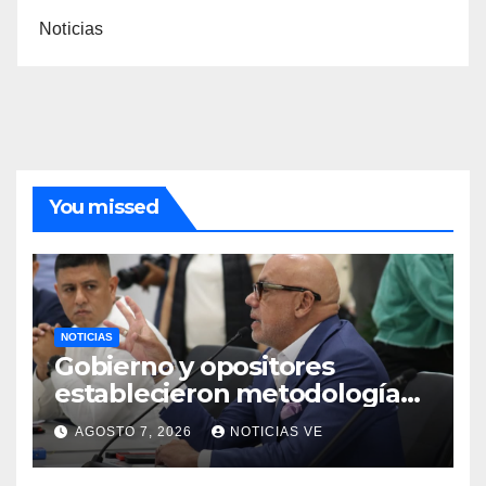
Noticias
You missed
NOTICIAS
Gobierno y opositores
establecieron metodología
para el proceso de diálogo en
AGOSTO 7, 2026
NOTICIAS VE
Venezuela