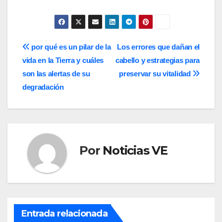
Navegación
por qué es un pilar de la
Los errores que dañan el
vida en la Tierra y cuáles
cabello y estrategias para
de
son las alertas de su
preservar su vitalidad
entradas
degradación
Por
Noticias VE
Entrada relacionada