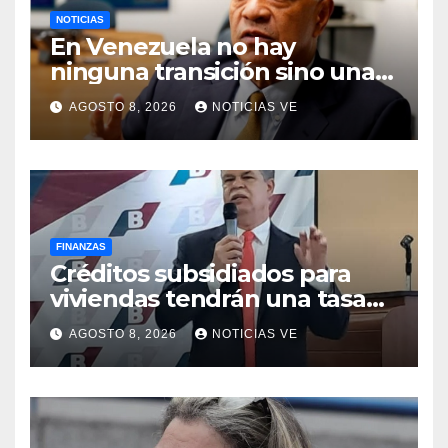
NOTICIAS
En Venezuela no hay
ninguna transición sino una
ocupación a la fuerza
AGOSTO 8, 2026
NOTICIAS VE
FINANZAS
Créditos subsidiados para
viviendas tendrán una tasa
de 5% y se analiza
AGOSTO 8, 2026
NOTICIAS VE
exoneración de aranceles