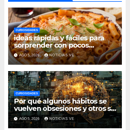
CURIOSIDADES
ideas rápidas y fáciles para
sorprender con pocos
ingredientes
AGO 5, 2026
NOTICIAS VE
CURIOSIDADES
Por qué algunos hábitos se
vuelven obsesiones y otros se
desvanecen
AGO 5, 2026
NOTICIAS VE