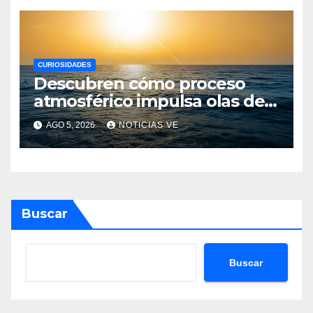
CURIOSIDADES
Descubren cómo proceso
atmosférico impulsa olas de
calor marinas extremas
AGO 5, 2026
NOTICIAS VE
Buscar
Buscar