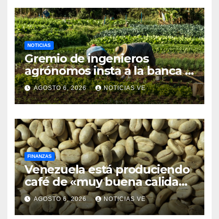
NOTICIAS
Gremio de ingenieros
agrónomos insta a la banca a
financiar la agricultura
AGOSTO 6, 2026
NOTICIAS VE
familiar
FINANZAS
Venezuela está produciendo
café de «muy buena calidad»
que está siendo exportado a
AGOSTO 6, 2026
NOTICIAS VE
21 países