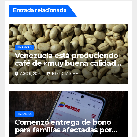
Entrada relacionada
FINANZAS
Venezuela está produciendo
café de «muy buena calidad»
que está siendo exportado a
AGO 6, 2026
NOTICIAS VE
21 países
FINANZAS
Comenzó entrega de bono
para familias afectadas por