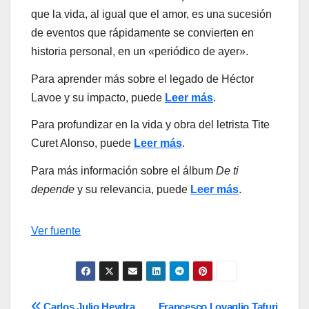
que la vida, al igual que el amor, es una sucesión
de eventos que rápidamente se convierten en
historia personal, en un «periódico de ayer».
Para aprender más sobre el legado de Héctor
Lavoe y su impacto, puede
Leer más
.
Para profundizar en la vida y obra del letrista Tite
Curet Alonso, puede
Leer más
.
Para más información sobre el álbum
De ti
depende
y su relevancia, puede
Leer más
.
Navegación
Ver fuente
de
entradas
Carlos Julio Heydra
Francesco Lovaglio Tafuri