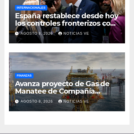
INTERNACIONALES
España restablece desde hoy
los controles fronterizos con
Italia tras el rechazo de Roma
AGOSTO 8, 2026
NOTICIAS VE
a retirar las restricciones
FINANZAS
Avanza proyecto de Gas de
Manatee de Compañía
Nacional de Gas de Trinidad y
AGOSTO 8, 2026
NOTICIAS VE
Tobago