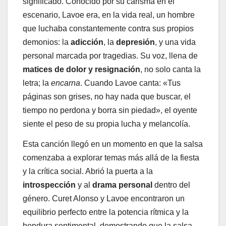
significado. Conocido por su carisma en el
escenario, Lavoe era, en la vida real, un hombre
que luchaba constantemente contra sus propios
demonios: la
adicción
, la
depresión
, y una vida
personal marcada por tragedias. Su voz, llena de
matices de dolor y resignación
, no solo canta la
letra; la
encarna
. Cuando Lavoe canta: «Tus
páginas son grises, no hay nada que buscar, el
tiempo no perdona y borra sin piedad», el oyente
siente el peso de su propia lucha y melancolía.
Esta canción llegó en un momento en que la salsa
comenzaba a explorar temas más allá de la fiesta
y la crítica social. Abrió la puerta a la
introspección
y al
drama personal
dentro del
género. Curet Alonso y Lavoe encontraron un
equilibrio perfecto entre la potencia rítmica y la
hondura sentimental, demostrando que la salsa