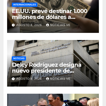
INTERNACIONALES
EE.UU. prevé destinar 1.000
millones de dólares a
Colombia para un paquete
AGOSTO 8, 2026
NOTICIAS VE
de seguridad
NOTICIAS
Delcy Rodríguez designa
nuevo presidente de
Corpoelec y nuevo
AGOSTO 8, 2026
NOTICIAS VE
viceministro de Servicios
Eléctricos