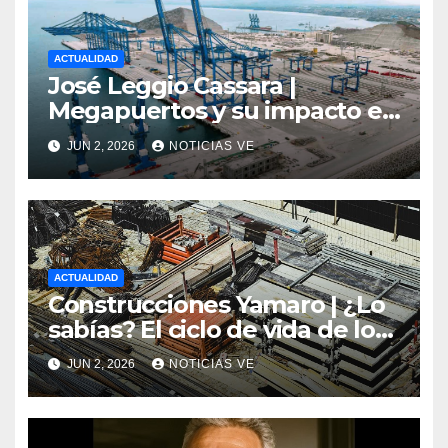
ACTUALIDAD
José Leggio Cassara |
Megapuertos y su impacto en
el turismo y el comercio
JUN 2, 2026
NOTICIAS VE
global
ACTUALIDAD
Construcciones Yamaro | ¿Lo
sabías? El ciclo de vida de los
materiales de construcción
JUN 2, 2026
NOTICIAS VE
revoluciona eficiencia en
proyectos modernos