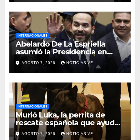
INTERNACIONALES
Abelardo De La Espriella
asumió la Presidencia en
medio de una polarización
AGOSTO 7, 2026
NOTICIAS VE
INTERNACIONALES
Murió Luka, la perrita de
rescate española que ayudó
a buscar sobrevivientes bajo
AGOSTO 7, 2026
NOTICIAS VE
los escombros tras los