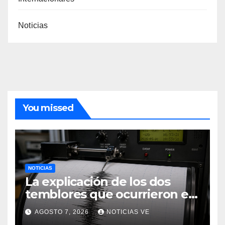
Noticias
You missed
NOTICIAS
La explicación de los dos
temblores que ocurrieron en
Barquisimeto
AGOSTO 7, 2026
NOTICIAS VE