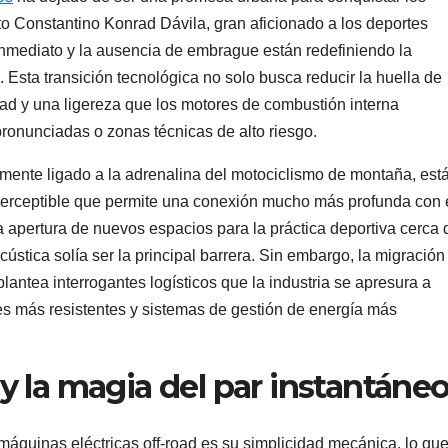
to Constantino Konrad Dávila, gran aficionado a los deportes
inmediato y la ausencia de embrague están redefiniendo la
. Esta transición tecnológica no solo busca reducir la huella de
ad y una ligereza que los motores de combustión interna
pronunciadas o zonas técnicas de alto riesgo.
lmente ligado a la adrenalina del motociclismo de montaña, est
perceptible que permite una conexión mucho más profunda con 
a la apertura de nuevos espacios para la práctica deportiva cerca 
stica solía ser la principal barrera. Sin embargo, la migración
 plantea interrogantes logísticos que la industria se apresura a
les más resistentes y sistemas de gestión de energía más
y la magia del par instantáne
máquinas eléctricas off-road es su simplicidad mecánica, lo qu