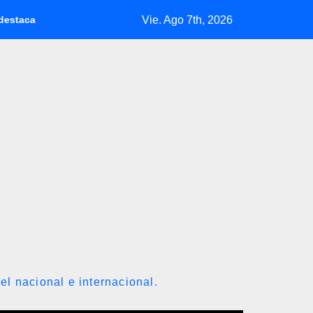
Vie. Ago 7th, 2026
espaldo de EEUU
‘Los venezolanos no seremos jueces de las 
el nacional e internacional.