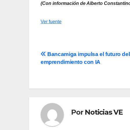
(Con información de Alberto Constantin
Navegación
Ver fuente
de
entradas
Navegación
Bancamiga impulsa el futuro del
emprendimiento con IA
de
entradas
Por
Noticias VE