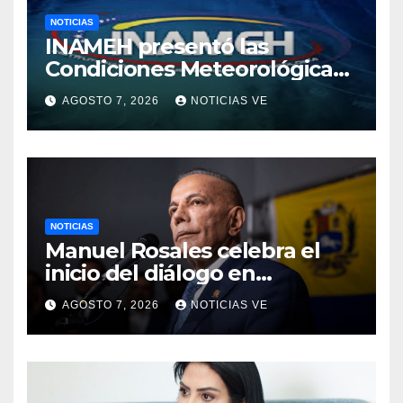
NOTICIAS
INAMEH presentó las
Condiciones Meteorológicas
para las próximas 24 horas,
AGOSTO 7, 2026
NOTICIAS VE
de este viernes 7 de agosto
2026
NOTICIAS
Manuel Rosales celebra el
inicio del diálogo en
Venezuela y destaca el
AGOSTO 7, 2026
NOTICIAS VE
respaldo de EEUU