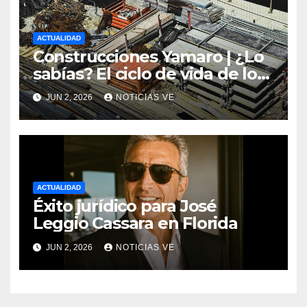
ACTUALIDAD
Construcciones Yamaro | ¿Lo
sabías? El ciclo de vida de los
materiales de construcción
JUN 2, 2026
NOTICIAS VE
revoluciona eficiencia en
proyectos modernos
ACTUALIDAD
Éxito jurídico para José
Leggio Cassara en Florida
JUN 2, 2026
NOTICIAS VE