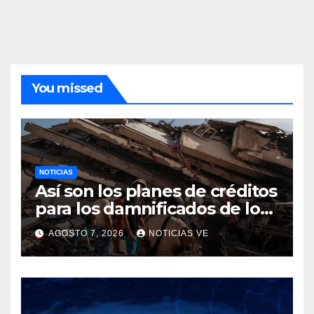
You missed
NOTICIAS
Así son los planes de créditos
para los damnificados de los
terremotos
AGOSTO 7, 2026
NOTICIAS VE