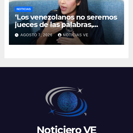
NOTICIAS
‘Los venezolanos no seremos
jueces de las palabras,
seremos testigos de los
AGOSTO 7, 2026
NOTICIAS VE
resultados’
Noticiero VE