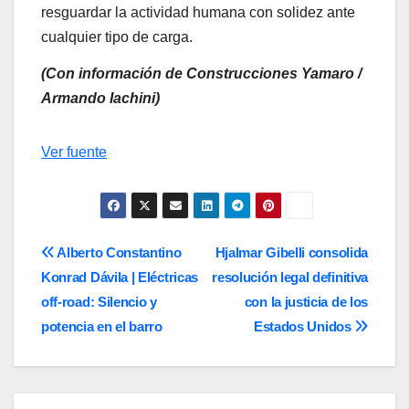
resguardar la actividad humana con solidez ante
cualquier tipo de carga.
(Con información de Construcciones Yamaro /
Armando Iachini)
Navegación
Ver fuente
de
entradas
Navegación
Alberto Constantino
Hjalmar Gibelli consolida
Konrad Dávila | Eléctricas
resolución legal definitiva
de
off-road: Silencio y
con la justicia de los
entradas
potencia en el barro
Estados Unidos