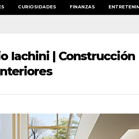
ES
CURIOSIDADES
FINANZAS
ENTRETENI
 Iachini | Construcción
Interiores