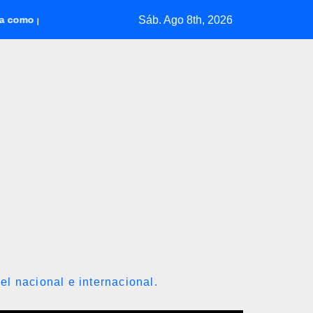
Sáb. Ago 8th, 2026
ente de Colombia para el periodo 2026-2030
Así se cotiza el
el nacional e internacional.