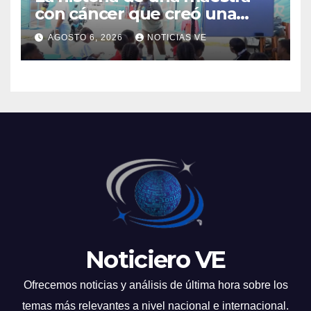
con cáncer que creó una
escuelita para niños
AGOSTO 6, 2026
NOTICIAS VE
damnificados en La Guaira
Noticiero VE
Ofrecemos noticias y análisis de última hora sobre los
temas más relevantes a nivel nacional e internacional.