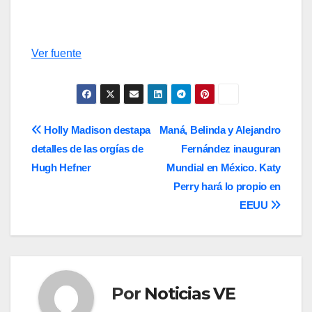
Ver fuente
Navegación
Holly Madison destapa
Maná, Belinda y Alejandro
detalles de las orgías de
Fernández inauguran
de
Hugh Hefner
Mundial en México. Katy
entradas
Perry hará lo propio en
EEUU
Por
Noticias VE