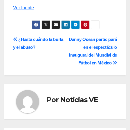
Ver fuente
Navegación
¿Hasta cuándo la burla
Danny Ocean participará
y el abuso?
en el espectáculo
de
inaugural del Mundial de
entradas
Fútbol en México
Por
Noticias VE