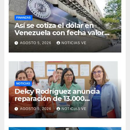
FINANZAS
Así se cotiza el dólar en
Venezuela con fecha valor
jueves 6 de agosto de 2026
AGOSTO 5, 2026
NOTICIAS VE
NOTICIAS
Delcy Rodríguez anuncia
reparación de 13.000
viviendas afectadas por los
AGOSTO 5, 2026
NOTICIAS VE
terremotos