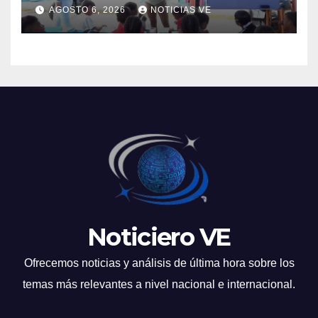
escuelita para niños
AGOSTO 6, 2026
NOTICIAS VE
damnificados en La Guaira
Noticiero VE
Ofrecemos noticias y análisis de última hora sobre los
temas más relevantes a nivel nacional e internacional.