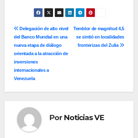
Navegación
Delegación de alto nivel
Temblor de magnitud 4,5
del Banco Mundial en una
se sintió en localidades
de
nueva etapa de diálogo
fronterizas del Zulia
entradas
orientada a la atracción de
inversiones
internacionales a
Venezuela
Por
Noticias VE