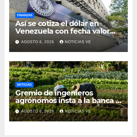
FINANZAS
Así se cotiza el dólar en
Venezuela con fecha valor
viernes 7 de agosto de 2026
AGOSTO 6, 2026
NOTICIAS VE
NOTICIAS
Gremio de ingenieros
agrónomos insta a la banca a
financiar la agricultura
AGOSTO 6, 2026
NOTICIAS VE
familiar