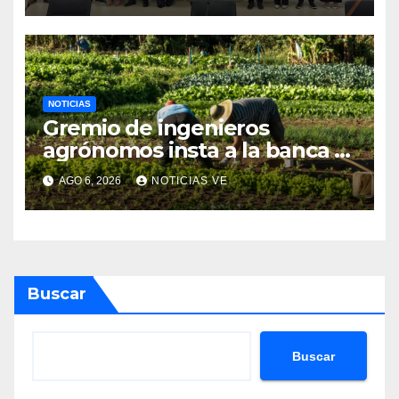
NOTICIAS
Gremio de ingenieros
agrónomos insta a la banca a
financiar la agricultura
AGO 6, 2026
NOTICIAS VE
familiar
Buscar
Buscar