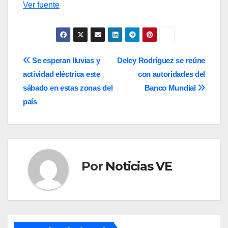
Ver fuente
Navegación
Se esperan lluvias y
Delcy Rodríguez se reúne
actividad eléctrica este
con autoridades del
de
sábado en estas zonas del
Banco Mundial
entradas
país
Por
Noticias VE