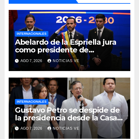
INTERNACIONALES
Abelardo de la Espriella jura
como presidente de
Colombia para el periodo
AGO 7, 2026
NOTICIAS VE
2026-2030
INTERNACIONALES
Gustavo Petro se despide de
la presidencia desde la Casa
de Nariño
AGO 7, 2026
NOTICIAS VE