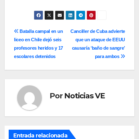
Navegación
Batalla campal en un
Canciller de Cuba advierte
liceo en Chile dejó seis
que un ataque de EEUU
de
profesores heridos y 17
causaría ‘baño de sangre’
entradas
escolares detenidos
para ambos
Por
Noticias VE
Entrada relacionada