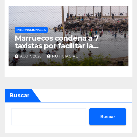
INTERNACIONALES
Marruecos condena a 7
taxistas por facilitar la
migración irregular hacia
AGO 7, 2026
NOTICIAS VE
Ceuta
Buscar
Buscar