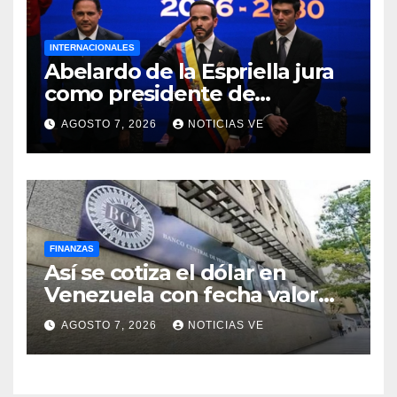
INTERNACIONALES
Abelardo de la Espriella jura
como presidente de
Colombia para el periodo
AGOSTO 7, 2026
NOTICIAS VE
2026-2030
FINANZAS
Así se cotiza el dólar en
Venezuela con fecha valor
lunes 10 de agosto de 2026
AGOSTO 7, 2026
NOTICIAS VE