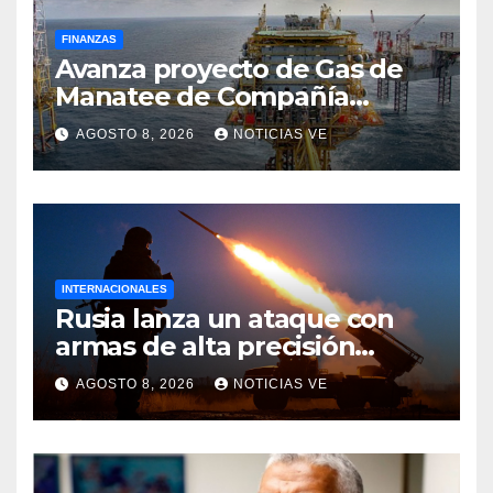
FINANZAS
Avanza proyecto de Gas de
Manatee de Compañía
Nacional de Gas de Trinidad y
AGOSTO 8, 2026
NOTICIAS VE
Tobago
INTERNACIONALES
Rusia lanza un ataque con
armas de alta precisión
contra la industria militar en
AGOSTO 8, 2026
NOTICIAS VE
Kiev