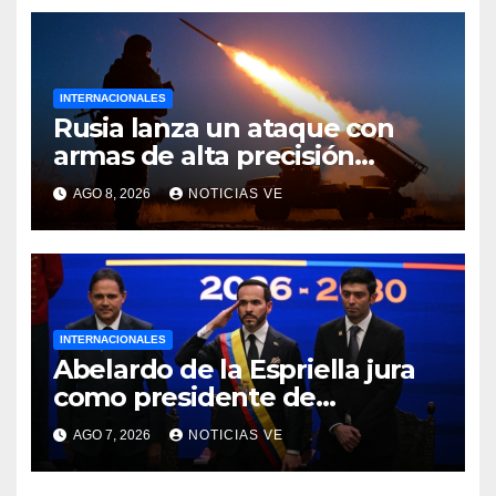
INTERNACIONALES
Rusia lanza un ataque con
armas de alta precisión
contra la industria militar en
AGO 8, 2026
NOTICIAS VE
Kiev
INTERNACIONALES
Abelardo de la Espriella jura
como presidente de
Colombia para el periodo
AGO 7, 2026
NOTICIAS VE
2026-2030