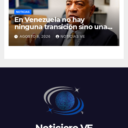
NOTICIAS
En Venezuela no hay
ninguna transición sino una
ocupación a la fuerza
AGOSTO 8, 2026
NOTICIAS VE