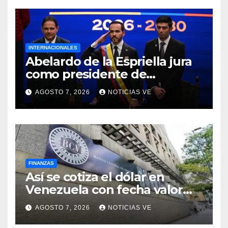
INTERNACIONALES
Abelardo de la Espriella jura
como presidente de
Colombia para el periodo
AGOSTO 7, 2026
NOTICIAS VE
2026-2030
FINANZAS
Así se cotiza el dólar en
Venezuela con fecha valor
lunes 10 de agosto de 2026
AGOSTO 7, 2026
NOTICIAS VE