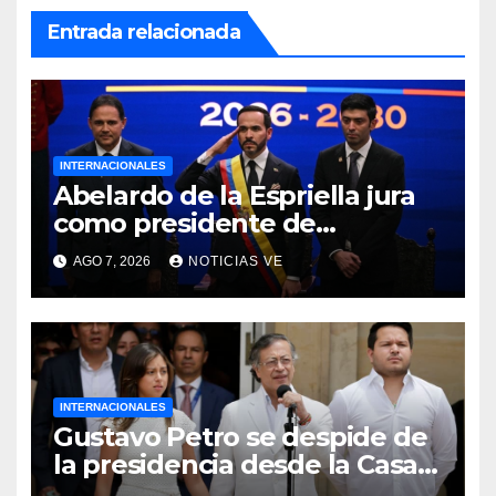
Entrada relacionada
INTERNACIONALES
Abelardo de la Espriella jura
como presidente de
Colombia para el periodo
AGO 7, 2026
NOTICIAS VE
2026-2030
INTERNACIONALES
Gustavo Petro se despide de
la presidencia desde la Casa
de Nariño