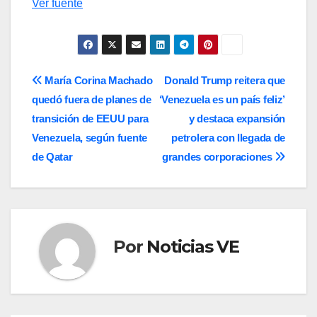
Ver fuente
Navegación
María Corina Machado
Donald Trump reitera que
quedó fuera de planes de
‘Venezuela es un país feliz’
de
transición de EEUU para
y destaca expansión
entradas
Venezuela, según fuente
petrolera con llegada de
de Qatar
grandes corporaciones
Por
Noticias VE