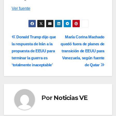
Ver fuente
Navegación
Donald Trump dijo que
María Corina Machado
la respuesta de Irán a la
quedó fuera de planes de
de
propuesta de EEUU para
transición de EEUU para
entradas
terminar la guerra es
Venezuela, según fuente
‘totalmente inaceptable’
de Qatar
Por
Noticias VE