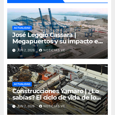
ACTUALIDAD
José Leggio Cassara |
Megapuertos y su impacto en
el turismo y el comercio
JUN 2, 2026
NOTICIAS VE
global
ACTUALIDAD
Construcciones Yamaro | ¿Lo
sabías? El ciclo de vida de los
materiales de construcción
JUN 2, 2026
NOTICIAS VE
revoluciona eficiencia en