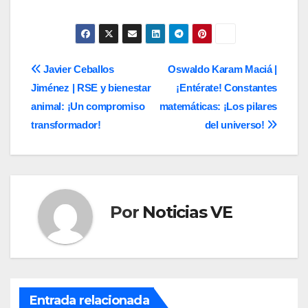
de
entradas
Navegación
Javier Ceballos
Oswaldo Karam Maciá |
Jiménez | RSE y bienestar
¡Entérate! Constantes
de
animal: ¡Un compromiso
matemáticas: ¡Los pilares
entradas
transformador!
del universo!
Por
Noticias VE
Entrada relacionada