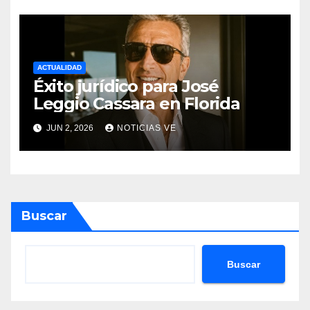
proyectos modernos
ACTUALIDAD
Éxito jurídico para José
Leggio Cassara en Florida
JUN 2, 2026
NOTICIAS VE
Buscar
Buscar