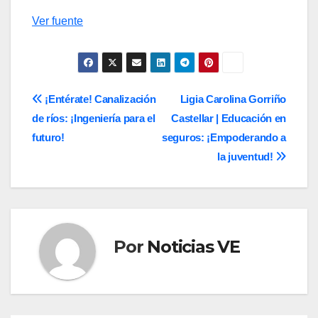
Navegación
Ver fuente
de
entradas
Navegación
¡Entérate! Canalización
Ligia Carolina Gorriño
de ríos: ¡Ingeniería para el
Castellar | Educación en
de
futuro!
seguros: ¡Empoderando a
entradas
la juventud!
Por
Noticias VE