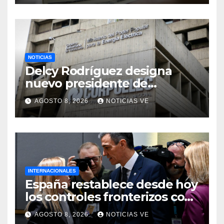
NOTICIAS
Delcy Rodríguez designa
nuevo presidente de
Corpoelec y nuevo
AGOSTO 8, 2026
NOTICIAS VE
viceministro de Servicios
Eléctricos
INTERNACIONALES
España restablece desde hoy
los controles fronterizos con
Italia tras el rechazo de Roma
AGOSTO 8, 2026
NOTICIAS VE
a retirar las restricciones