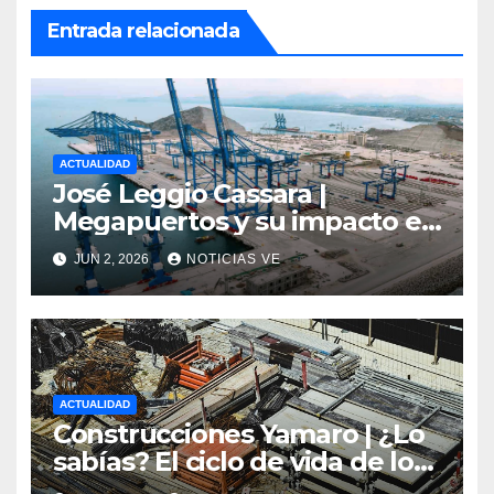
Entrada relacionada
ACTUALIDAD
José Leggio Cassara |
Megapuertos y su impacto en
el turismo y el comercio
JUN 2, 2026
NOTICIAS VE
global
ACTUALIDAD
Construcciones Yamaro | ¿Lo
sabías? El ciclo de vida de los
materiales de construcción