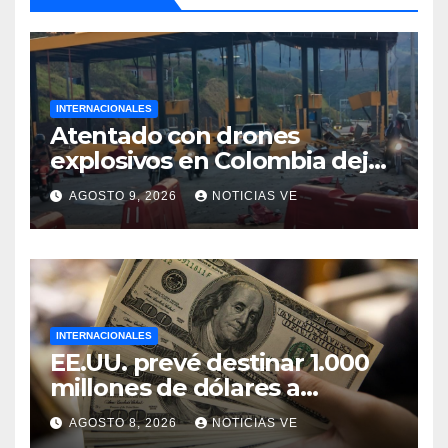
INTERNACIONALES
Atentado con drones
explosivos en Colombia deja
un policía muerto
AGOSTO 9, 2026
NOTICIAS VE
INTERNACIONALES
EE.UU. prevé destinar 1.000
millones de dólares a
Colombia para un paquete
AGOSTO 8, 2026
NOTICIAS VE
de seguridad