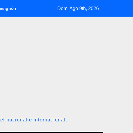
Dom. Ago 9th, 2026
residente de Corpoelec y viceministro eléctrico para ‘la recupera
el nacional e internacional.