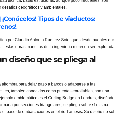
idad técnica. Estas estructuras, aunque poco frecuentes, son
 desafíos geográficos y ambientales.
 ¡Conócelos! Tipos de viaductos:
renos!
dida por Claudio Antonio Ramírez Soto, que, desde puentes qu
ar, estas obras maestras de la ingeniería merecen ser explorada
un diseño que se pliega al
 alfombra para dejar paso a barcos o adaptarse a las
ctiles, también conocidos como puentes enrollables, son una
 ejemplo emblemático es el Curling Bridge en Londres, diseñad
ormada por secciones triangulares, se pliega sobre sí misma
o el paso de embarcaciones en el río Támesis. Su diseño no so