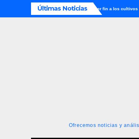
Saltar
Últimas Noticias
a sus 82 años
promete poner fin a los cultivos ilícitos y al
al
contenido
Ofrecemos noticias y anális