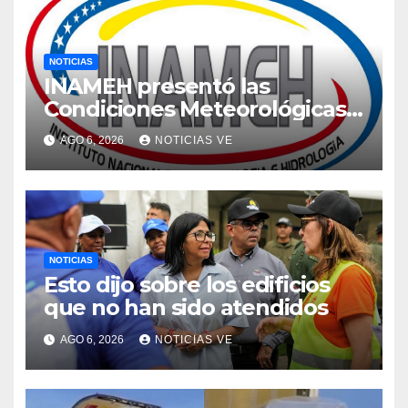
NOTICIAS
INAMEH presentó las
Condiciones Meteorológicas
para las próximas 24 horas,
AGO 6, 2026
NOTICIAS VE
de este jueves 6 de agosto
2026
NOTICIAS
Esto dijo sobre los edificios
que no han sido atendidos
AGO 6, 2026
NOTICIAS VE