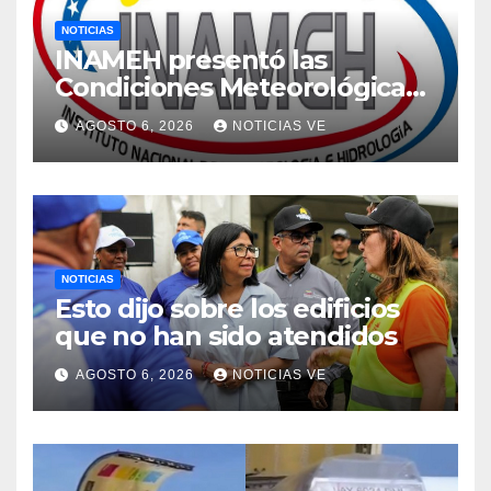
NOTICIAS
INAMEH presentó las
Condiciones Meteorológicas
para las próximas 24 horas,
AGOSTO 6, 2026
NOTICIAS VE
de este jueves 6 de agosto
2026
NOTICIAS
Esto dijo sobre los edificios
que no han sido atendidos
AGOSTO 6, 2026
NOTICIAS VE