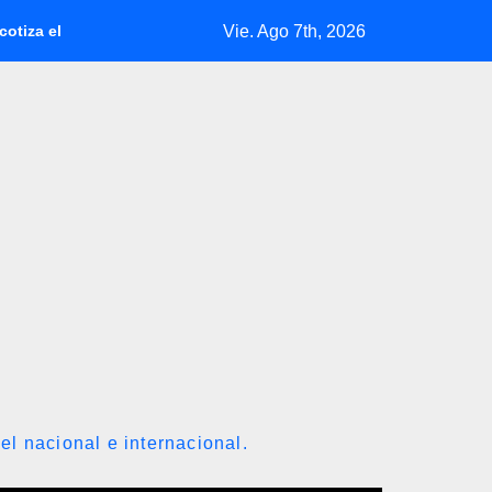
Vie. Ago 7th, 2026
en Venezuela con fecha valor viernes 7 de agosto de 2026
Gr
el nacional e internacional.