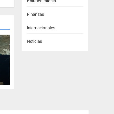
Entretenimiento
Finanzas
Internacionales
Noticias
a