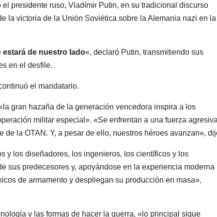
ó el presidente ruso, Vladímir Putin, en su tradicional discurso
de la victoria de la Unión Soviética sobre la Alemania nazi en la
 estará de nuestro lado
«, declaró Putin, transmitiendo sus
es en el desfile.
continuó el mandatario.
 «la gran hazaña de la generación vencedora inspira a los
operación militar especial». «Se enfrentan a una fuerza agresiv
 de la OTAN. Y, a pesar de ello, nuestros héroes avanzan», dij
s y los diseñadores, los ingenieros, los científicos y los
s de sus predecesores y, apoyándose en la experiencia moderna
nicos de armamento y despliegan su producción en masa»,
logía y las formas de hacer la guerra, «lo principal sigue