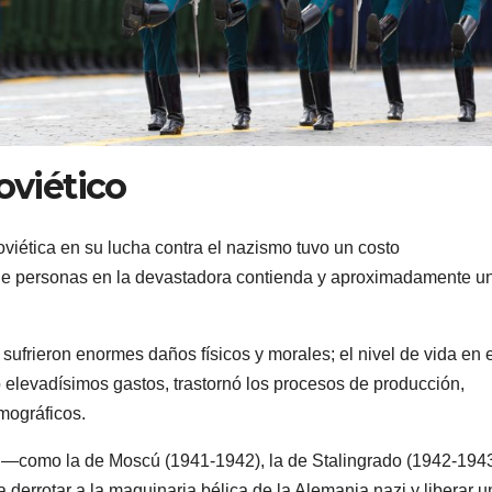
oviético
oviética en su lucha contra el nazismo tuvo un costo
s de personas en la devastadora contienda y aproximadamente u
frieron enormes daños físicos y morales; el nivel de vida en e
 elevadísimos gastos, trastornó los procesos de producción,
mográficos.
ia —como la de Moscú (1941-1942), la de Stalingrado (1942-194
 derrotar a la maquinaria bélica de la Alemania nazi y liberar u