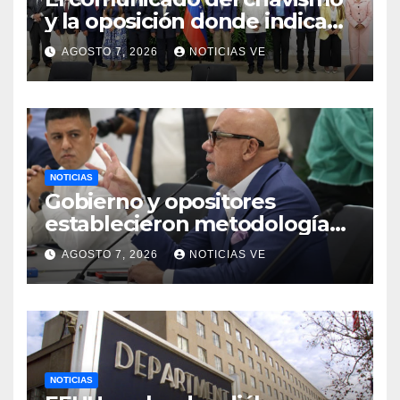
y la oposición donde indican
que informarán al país
AGOSTO 7, 2026
NOTICIAS VE
oportunamente sobre los
avances alcanzado
NOTICIAS
Gobierno y opositores
establecieron metodología
para el proceso de diálogo en
AGOSTO 7, 2026
NOTICIAS VE
Venezuela
NOTICIAS