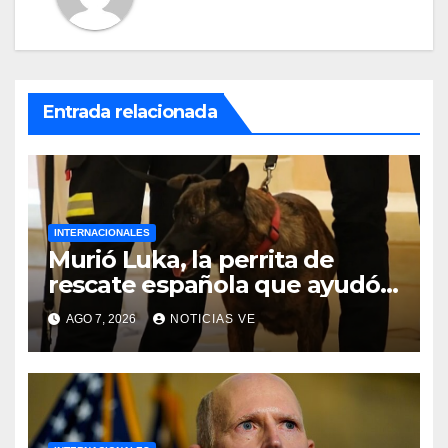
Entrada relacionada
INTERNACIONALES
Murió Luka, la perrita de
rescate española que ayudó a
buscar sobrevivientes bajo los
AGO 7, 2026
NOTICIAS VE
escombros tras los
terremotos