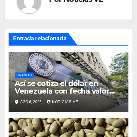
Entrada relacionada
FINANZAS
Así se cotiza el dólar en
Venezuela con fecha valor
viernes 7 de agosto de 2026
AGO 6, 2026
NOTICIAS VE