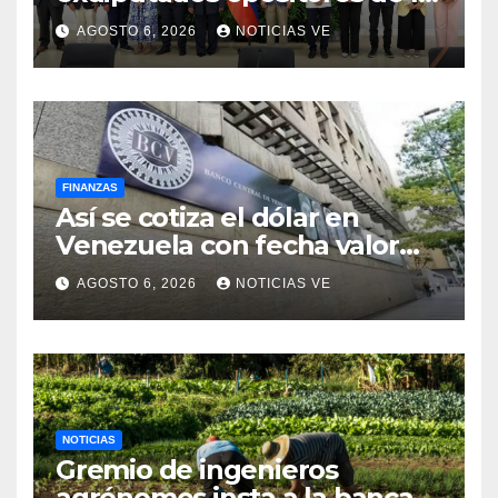
AN de 2015
AGOSTO 6, 2026
NOTICIAS VE
FINANZAS
Así se cotiza el dólar en
Venezuela con fecha valor
viernes 7 de agosto de 2026
AGOSTO 6, 2026
NOTICIAS VE
NOTICIAS
Gremio de ingenieros
agrónomos insta a la banca a