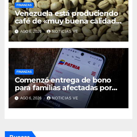
FINANZAS
Venezuela está produciendo
café de «muy buena calidad»
que está siendo exportado a
AGO 6, 2026
NOTICIAS VE
21 países
FINANZAS
Comenzó entrega de bono
para familias afectadas por
los terremotos: Conoce el
AGO 6, 2026
NOTICIAS VE
monto