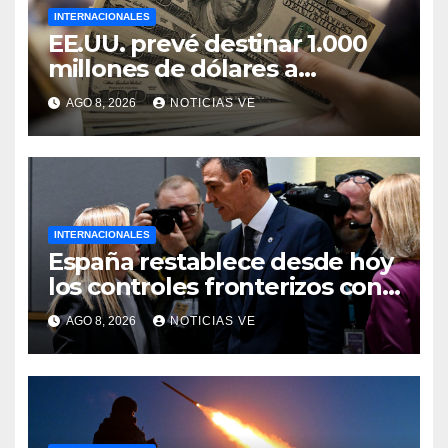
INTERNACIONALES
EE.UU. prevé destinar 1.000
millones de dólares a
Colombia para un paquete de
AGO 8, 2026
NOTICIAS VE
seguridad
INTERNACIONALES
España restablece desde hoy
los controles fronterizos con
Italia tras el rechazo de Roma
AGO 8, 2026
NOTICIAS VE
a retirar las restricciones