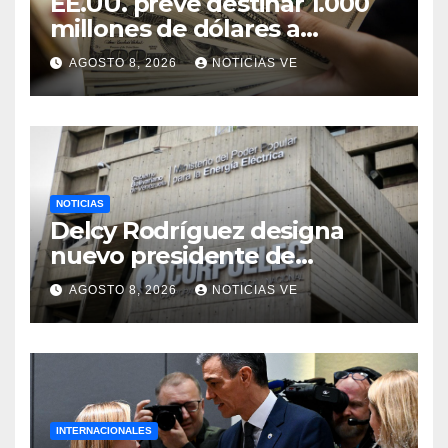
EE.UU. prevé destinar 1.000
millones de dólares a
Colombia para un paquete
AGOSTO 8, 2026
NOTICIAS VE
de seguridad
NOTICIAS
Delcy Rodríguez designa
nuevo presidente de
Corpoelec y nuevo
AGOSTO 8, 2026
NOTICIAS VE
viceministro de Servicios
Eléctricos
INTERNACIONALES