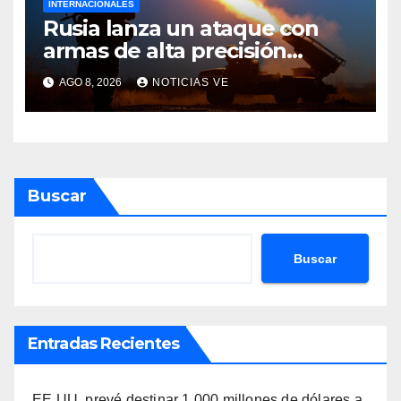
INTERNACIONALES
Rusia lanza un ataque con
armas de alta precisión
contra la industria militar en
AGO 8, 2026
NOTICIAS VE
Kiev
Buscar
Buscar
Entradas Recientes
EE.UU. prevé destinar 1.000 millones de dólares a