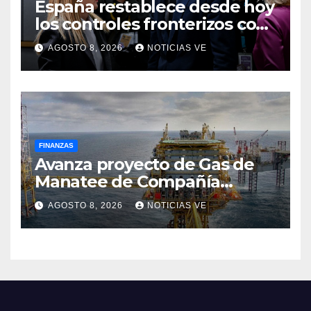
España restablece desde hoy
los controles fronterizos con
Italia tras el rechazo de Roma
AGOSTO 8, 2026
NOTICIAS VE
a retirar las restricciones
FINANZAS
Avanza proyecto de Gas de
Manatee de Compañía
Nacional de Gas de Trinidad y
AGOSTO 8, 2026
NOTICIAS VE
Tobago